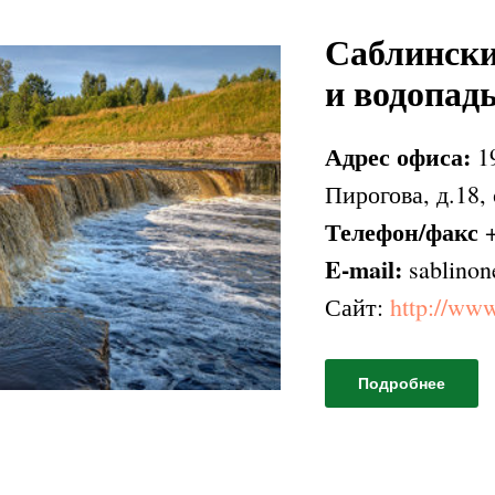
Саблинск
и водопад
Адрес офиса:
1
Пирогова, д.18,
Телефон/факс
+
E-mail:
sablino
Сайт:
http://www
Подробнее